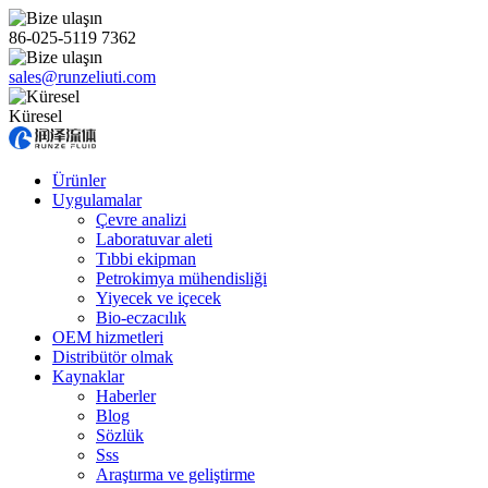
86-025-5119 7362
sales@runzeliuti.com
Küresel
Ürünler
Uygulamalar
Çevre analizi
Laboratuvar aleti
Tıbbi ekipman
Petrokimya mühendisliği
Yiyecek ve içecek
Bio-eczacılık
OEM hizmetleri
Distribütör olmak
Kaynaklar
Haberler
Blog
Sözlük
Sss
Araştırma ve geliştirme