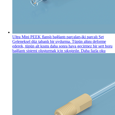
Ultra Mini PEEK flanşlı bağlantı parçaları-iki parçalı Set
Geleneksel düz tabanlı bir uydurma. Tüpün altını deforme
ederek, tüpün alt kısmı daha sonra hava geçirmez bir sert boru
bağlantı sistemi oluşturmak için sıkıştırılır.
Daha fazla oku