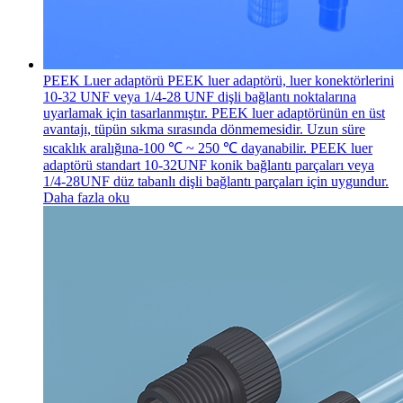
PEEK Luer adaptörü
PEEK luer adaptörü, luer konektörlerini
10-32 UNF veya 1/4-28 UNF dişli bağlantı noktalarına
uyarlamak için tasarlanmıştır. PEEK luer adaptörünün en üst
avantajı, tüpün sıkma sırasında dönmemesidir. Uzun süre
sıcaklık aralığına-100 ℃ ~ 250 ℃ dayanabilir. PEEK luer
adaptörü standart 10-32UNF konik bağlantı parçaları veya
1/4-28UNF düz tabanlı dişli bağlantı parçaları için uygundur.
Daha fazla oku