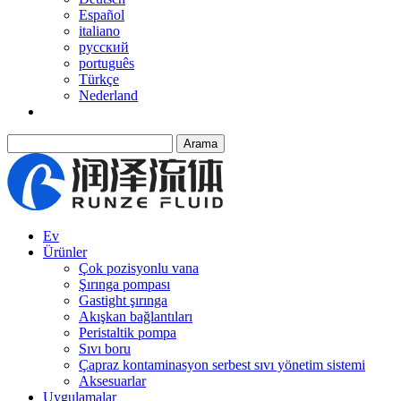
Español
italiano
русский
português
Türkçe
Nederland
Arama
Ev
Ürünler
Çok pozisyonlu vana
Şırınga pompası
Gastight şırınga
Akışkan bağlantıları
Peristaltik pompa
Sıvı boru
Çapraz kontaminasyon serbest sıvı yönetim sistemi
Aksesuarlar
Uygulamalar