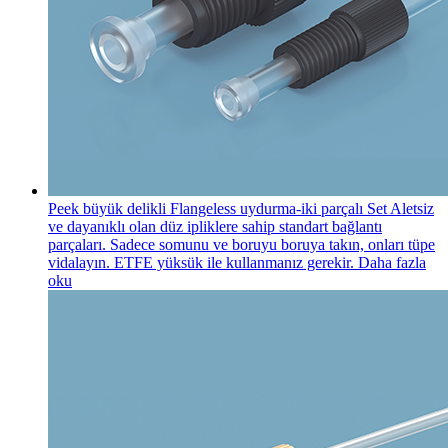
Peek büyük delikli Flangeless uydurma-iki parçalı Set
Aletsiz
ve dayanıklı olan düz ipliklere sahip standart bağlantı
parçaları. Sadece somunu ve boruyu boruya takın, onları tüpe
vidalayın. ETFE yüksük ile kullanmanız gerekir.
Daha fazla
oku