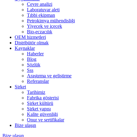
Çevre analizi
Laboratuvar aleti
Tıbbi ekipman
Petrokimya mühendisliği
Yiyecek ve içecek
Bio-eczacılık
OEM hizmetleri
Distribütör olmak
Kaynaklar
Haberler
Blog
Sözlük
Sss
Araştırma ve geliştirme
Referanslar
Şirket
Tarihimiz
Fabrika gösterisi
Şirket kültürü
Şirket yapısı
Kalite güvenliği
Onur ve sertifikalar
Bize ulaşın
Bize ulaşın