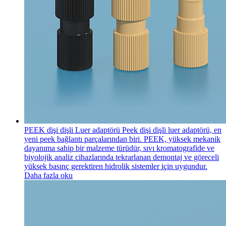
PEEK dişi dişli Luer adaptörü
Peek dişi dişli luer adaptörü, en
yeni peek bağlantı parçalarından biri. PEEK, yüksek mekanik
dayanıma sahip bir malzeme türüdür, sıvı kromatografide ve
biyolojik analiz cihazlarında tekrarlanan demontaj ve göreceli
yüksek basınç gerektiren hidrolik sistemler için uygundur.
Daha fazla oku