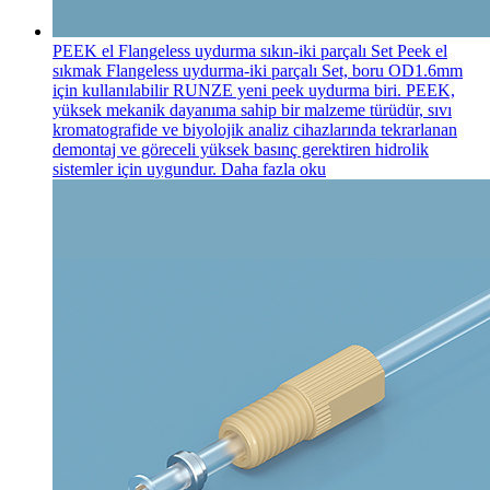
PEEK el Flangeless uydurma sıkın-iki parçalı Set
Peek el
sıkmak Flangeless uydurma-iki parçalı Set, boru OD1.6mm
için kullanılabilir RUNZE yeni peek uydurma biri. PEEK,
yüksek mekanik dayanıma sahip bir malzeme türüdür, sıvı
kromatografide ve biyolojik analiz cihazlarında tekrarlanan
demontaj ve göreceli yüksek basınç gerektiren hidrolik
sistemler için uygundur.
Daha fazla oku