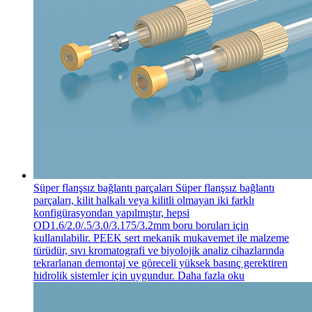
Süper flanşsız bağlantı parçaları
Süper flanşsız bağlantı
parçaları, kilit halkalı veya kilitli olmayan iki farklı
konfigürasyondan yapılmıştır, hepsi
OD1.6/2.0/.5/3.0/3.175/3.2mm boru boruları için
kullanılabilir. PEEK sert mekanik mukavemet ile malzeme
türüdür, sıvı kromatografi ve biyolojik analiz cihazlarında
tekrarlanan demontaj ve göreceli yüksek basınç gerektiren
hidrolik sistemler için uygundur.
Daha fazla oku