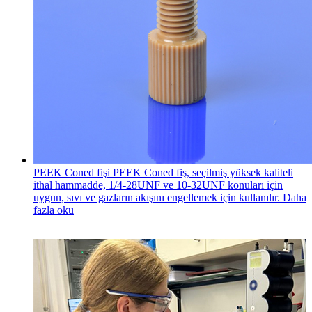
PEEK Coned fişi
PEEK Coned fiş, seçilmiş yüksek kaliteli
ithal hammadde, 1/4-28UNF ve 10-32UNF konuları için
uygun, sıvı ve gazların akışını engellemek için kullanılır.
Daha
fazla oku