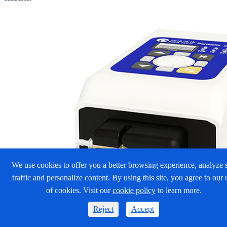
We use cookies to offer you a better browsing experience, analyze s
traffic and personalize content. By using this site, you agree to our 
of cookies. Visit our
cookie policy
to learn more.
Reject
Accept