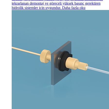
tekrarlanan demontaj ve göreceli yüksek basınç gerektiren
hidrolik sistemler için uygundur.
Daha fazla oku