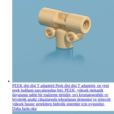
PEEK dişi dişi T adaptörü
Peek dişi dişi T adaptörü, en yeni
peek bağlantı parçalarından biri. PEEK, yüksek mekanik
dayanıma sahip bir malzeme türüdür, sıvı kromatografide ve
biyolojik analiz cihazlarında tekrarlanan demontaj ve göreceli
yüksek basınç gerektiren hidrolik sistemler için uygundur.
Daha fazla oku