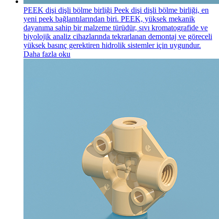
PEEK dişi dişli bölme birliği
Peek dişi dişli bölme birliği, en
yeni peek bağlantılarından biri. PEEK, yüksek mekanik
dayanıma sahip bir malzeme türüdür, sıvı kromatografide ve
biyolojik analiz cihazlarında tekrarlanan demontaj ve göreceli
yüksek basınç gerektiren hidrolik sistemler için uygundur.
Daha fazla oku