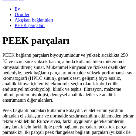
Ev
Ürünler
Akışkan bağlantıları
PEEK parçaları
PEEK parçaları
PEEK bağlantı parçaları biyouyumludur ve yüksek sıcaklıkta 250
℃ ve uzun süre yüksek basınç altında kullanılabilen mükemmel
kimyasal direnç sunar. Mükemmel kimyasal ve fiziksel özellikler
nedeniyle, peek bağlantı parçaları normalde yüksek performanslı sıvı
kromatografi (HPLC sütun), genetik test, gelişmiş biyo-analiz,
analitik kimya için en iyi ekonomik seçim olarak kabul edilir,
endüstriyel mikrobiyoloji, klinik ve teşhis, filtrasyon, malzeme
bilimi, protein biyolojisi, deneysel analitik aletler ve analitik
enstrümanın diğer alanları.
Peek bağlantı parçaları kullanımı kolaydır, el aletlerinin yardımı
olmadan el sıkılaştırır ve normalde sızdırmazlığını etkilemeden tekrar
tekrar sökülebilir. Runze sıvısı, farklı uygulama gereksinimlerini
karşılamak için farklı tipte peek bağlantı parçaları, peek tek parça
parmak izi, iki parçalı peek flangeless bağlantı parçaları (yüksük ile