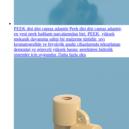
PEEK dişi dişi çapraz adaptör
Peek dişi dişi çapraz adaptör,
en yeni peek bağlantı parçalarından biri. PEEK, yüksek
mekanik dayanıma sahip bir malzeme türüdür, sıvı
kromatografide ve biyolojik analiz cihazlarında tekrarlanan
demontaj ve göreceli yüksek basınç gerektiren hidrolik
sistemler için uygundur.
Daha fazla oku