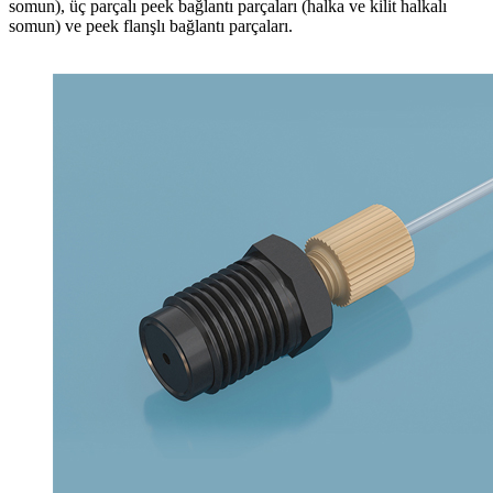
somun), üç parçalı peek bağlantı parçaları (halka ve kilit halkalı
somun) ve peek flanşlı bağlantı parçaları.