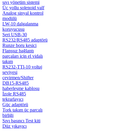
sıvı yönetim sistemi
Üç yollu solenoid valf
Analog sinyal kontrol
modülü
LW-10 dalgalanma
koruyucusu
Seri USB-30
RS232/RS485 adaptörü
Runze boru kesici
Flanşsız bağlantı
parçaları için el vidalı
takım
RS232-TTl-10 voltaj
seviyesi
çevirmen/Shifter
DB15-RS485
haberleşme kablosu
İzole RS485
tekrarlayıcı
Güç adaptörü
Tork takım üç parçalı
birliği
Sıvı basıncı Test kiti
Düz yıkayıcı