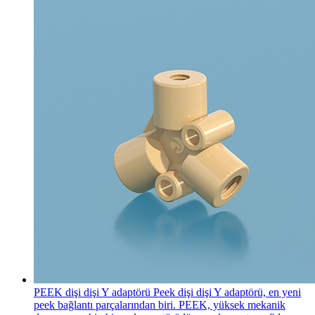
PEEK dişi dişi Y adaptörü
Peek dişi dişi Y adaptörü, en yeni
peek bağlantı parçalarından biri. PEEK, yüksek mekanik