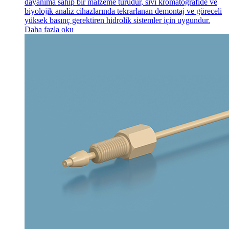
dayanıma sahip bir malzeme türüdür, sıvı kromatografide ve
biyolojik analiz cihazlarında tekrarlanan demontaj ve göreceli
yüksek basınç gerektiren hidrolik sistemler için uygundur.
Daha fazla oku