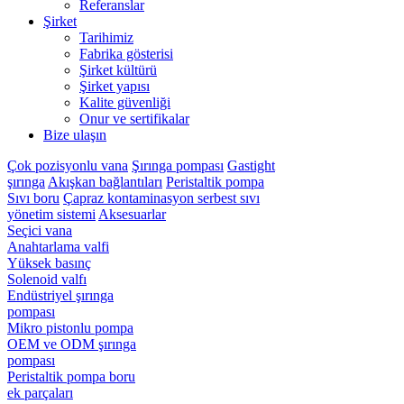
Referanslar
Şirket
Tarihimiz
Fabrika gösterisi
Şirket kültürü
Şirket yapısı
Kalite güvenliği
Onur ve sertifikalar
Bize ulaşın
Çok pozisyonlu vana
Şırınga pompası
Gastight
şırınga
Akışkan bağlantıları
Peristaltik pompa
Sıvı boru
Çapraz kontaminasyon serbest sıvı
yönetim sistemi
Aksesuarlar
Seçici vana
Anahtarlama valfi
Yüksek basınç
Solenoid valfı
Endüstriyel şırınga
pompası
Mikro pistonlu pompa
OEM ve ODM şırınga
pompası
Peristaltik pompa boru
ek parçaları