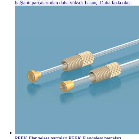
bağlantı parçalarından daha yüksek basınç.
Daha fazla oku
PEEK Flangeless parçaları
PEEK Flangeless parçaları,