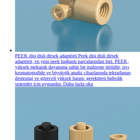
PEEK dişi dişli dirsek adaptörü
Peek dişi dişli dirsek
adaptörü, en yeni peek bağlantı parçalarından biri. PEEK,
yüksek mekanik dayanıma sahip bir malzeme türüdür, sıvı
kromatografide ve biyolojik analiz cihazlarında tekrarlanan
demontaj ve göreceli yüksek basınç gerektiren hidrolik
sistemler için uygundur.
Daha fazla oku