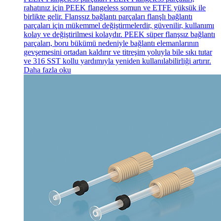
rahatınız için PEEK flangeless somun ve ETFE yüksük ile
birlikte gelir. Flanşsız bağlantı parçaları flanşlı bağlantı
parçaları için mükemmel değiştirmelerdir, güvenilir, kullanımı
kolay ve değiştirilmesi kolaydır. PEEK süper flanşsız bağlantı
parçaları, boru bükümü nedeniyle bağlantı elemanlarının
gevşemesini ortadan kaldırır ve titreşim yoluyla bile sıkı tutar
ve 316 SST kollu yardımıyla yeniden kullanılabilirliği artırır.
Daha fazla oku