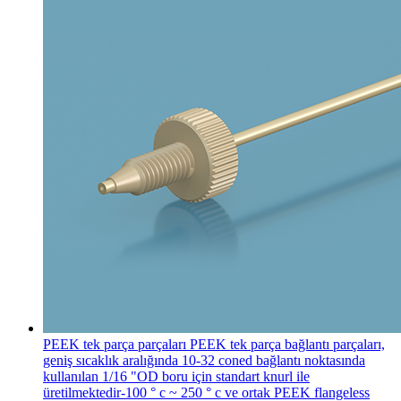
PEEK tek parça parçaları
PEEK tek parça bağlantı parçaları,
geniş sıcaklık aralığında 10-32 coned bağlantı noktasında
kullanılan 1/16 "OD boru için standart knurl ile
üretilmektedir-100 ° c ~ 250 ° c ve ortak PEEK flangeless