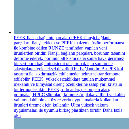
PEEK flanşlı bağlantı parçaları
PEEK flanşlı bağlantı
parçaları, flanşlı eklem ve PEEK malzeme üstün performansı
ile kombine edilen RUNZE tarafından yapılan yeni
ürünlerden biridir. Flanşlı bağlantı parçaları, borunun tabanını
deforme ederek, borunun alt kısmı daha sonra hava geçirmez
bir sert boru bağlantı sistemi oluşturmak için somun ile
sıkıştırılarak geleneksel düz dipli bir bağlantıdır. Bir PPS kol
tasarımı ile, sızdırmazlık etkilemeden tekrar tekrar demonte
edilebilir. PEEK, yüksek sıcaklıklara tutulan mükemmel
mekanik ve kimyasal direnç özelliklerine sahip yarı kristalin
bir termoplastiktir. PEEK, rulmanlar, piston parçaları,
pompalar, HPLC sütunları, kompresör plaka valfleri ve kablo
yalıtımı dahil olmak üzere zorlu uygulamalarda kullanılan
ürünleri üretmek için kullanılır. Ultra yüksek vakum
uygulamaları ile uyumlu birkaç plastikten biridir.
Daha fazla
oku