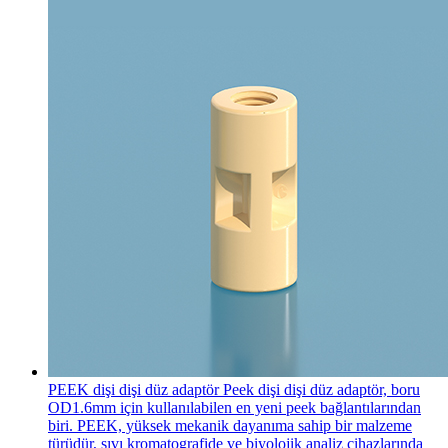
PEEK dişi dişi düz adaptör
Peek dişi dişi düz adaptör, boru
OD1.6mm için kullanılabilen en yeni peek bağlantılarından
biri. PEEK, yüksek mekanik dayanıma sahip bir malzeme
türüdür, sıvı kromatografide ve biyolojik analiz cihazlarında