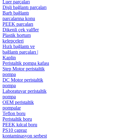
Luer parçaları
Dişli bağlantı parçaları
Barb bağlantı
parçalarına konu
PEEK parçaları
Dikenli çek valfler
Plastik hortum
kelepçeleri
Hızlı bağlantı ve
bağlantı parçaları |
Kaplin
Peristaltik pompa kafası
Step Motor peristaltik
pompa
DC Motor peristaltik
pompa
Laboratuvar peristaltik
pompa
OEM peristaltik
pompalar
Teflon boru
Peristaltik boru
PEEK kılcal boru
PS10 çapraz
kontaminasyon serbest